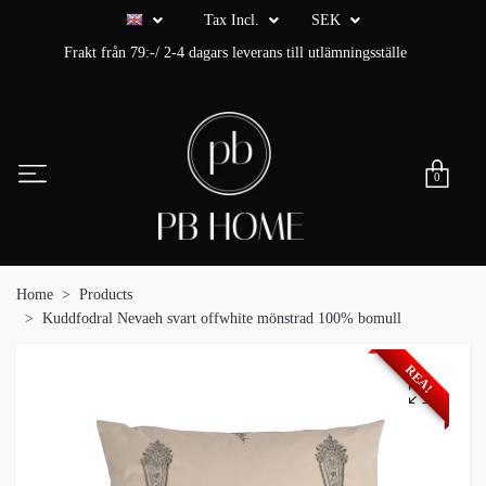
Tax Incl.
SEK
Frakt från 79:-/ 2-4 dagars leverans till utlämningsställe
0
Home
Products
Kuddfodral Nevaeh svart offwhite mönstrad 100% bomull
REA!