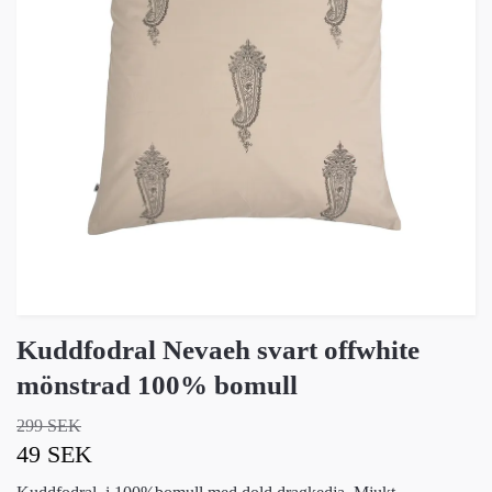
Kuddfodral Nevaeh svart offwhite
mönstrad 100% bomull
299 SEK
49 SEK