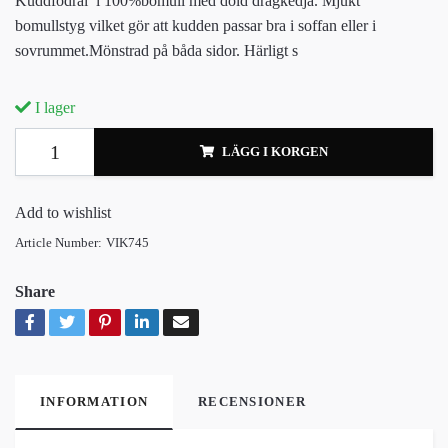
Kuddfodral i 100%bomull med dold dragkedja. Mjukt
bomullstyg vilket gör att kudden passar bra i soffan eller i
sovrummet.Mönstrad på båda sidor. Härligt s
I lager
LÄGG I KORGEN
Add to wishlist
Article Number:
VIK745
Share
INFORMATION
RECENSIONER