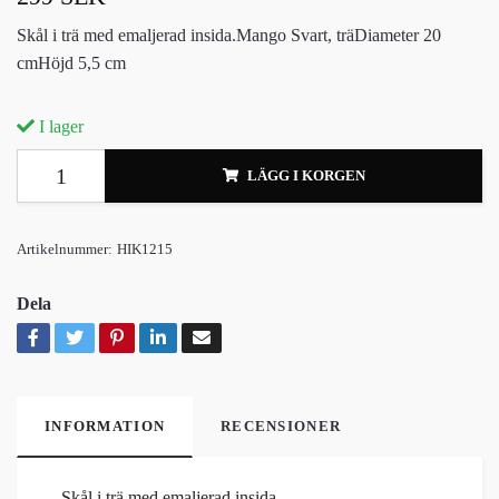
Skål i trä med emaljerad insida.Mango Svart, träDiameter 20
cmHöjd 5,5 cm
I lager
LÄGG I KORGEN
Artikelnummer:
HIK1215
Dela
INFORMATION
RECENSIONER
Skål i trä med emaljerad insida.