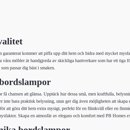
alitet
ranterat kommer att piffa upp ditt hem och bidra med mycket mysfakto
våra möbler är handgjorda av skickliga hantverkare som har ett öga för de
 som passar dig bäst i smaken.
 bordslampor
r få chansen att glänsa. Upptäck hur dessa små, men kraftfulla, belysni
r inte bara praktisk belysning, utan ger dig även möjligheten att skap
e för att göra ditt hem extra mysigt, perfekt för en filmkväll eller en 
 mysfaktor. Skapa en atmosfär av elegans och komfort med PB Homes e
nika bordslampor