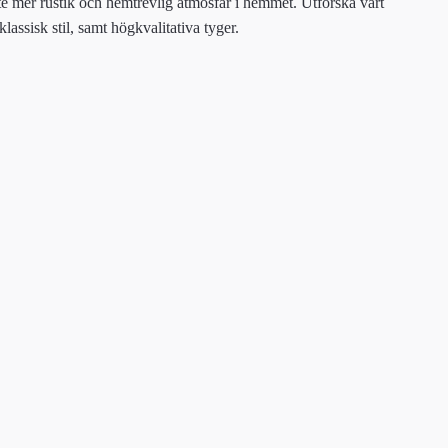
te mer rustik och hemtrevlig atmosfär i hemmet. Utforska vårt
lassisk stil, samt högkvalitativa tyger.