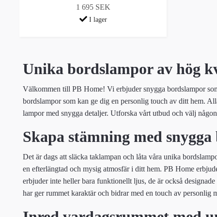
1 695 SEK
I lager
Unika bordslampor av hög kv
Välkommen till PB Home! Vi erbjuder snygga bordslampor som ga
bordslampor som kan ge dig en personlig touch av ditt hem. Alla 
lampor med snygga detaljer. Utforska vårt utbud och välj någon
Skapa stämning med snygga
Det är dags att släcka taklampan och låta våra unika bordslampo
en efterlängtad och mysig atmosfär i ditt hem. PB Home erbjude
erbjuder inte heller bara funktionellt ljus, de är också designad
har ger rummet karaktär och bidrar med en touch av personlig
Inred vardagsrummet med u