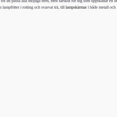
 att passa alla möjliga hem, men särskilt för dig som uppskattar en li
 lampfötter i rotting och svarvat trä, till
lampskärmar
i både metall och k