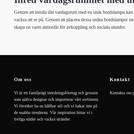
Genom att inreda ditt vardagsrum med en unik bordslampa kan du f
vackra att se på. Genom att placera dessa unika bordslampor str
skapa en varm atmosfär för avkoppling och sociala stunder.
Om oss
Kontakt
Vi är ett familjeägt inredningsföretag och grossist
Kontakta oss 
som själva designar och importerar vårt sortiment.
Vi försöker ha en hållbar stil och vi hakar inte på
de snabba trenderna. Vår inspiration hittar vi i
livliga städer och vackra stränder.