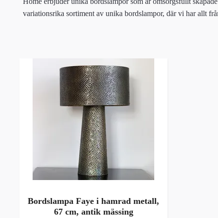
Home erbjuder unika bordslampor som är omsorgsfullt skapade för
variationsrika sortiment av unika bordslampor, där vi har allt från
Bordslampa Faye i hamrad metall,
67 cm, antik mässing