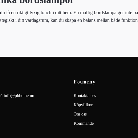
å en riktigt lyxig touch i ditt hem. En maffig bordslampa ger inte bara e
ategiskt i ditt vardagsrum, kan du skapa en balans mellan både funktion
Fotmeny
på
info@pbhome.nu
Kontakta oss
Köpvillkor
Om oss
Kommande