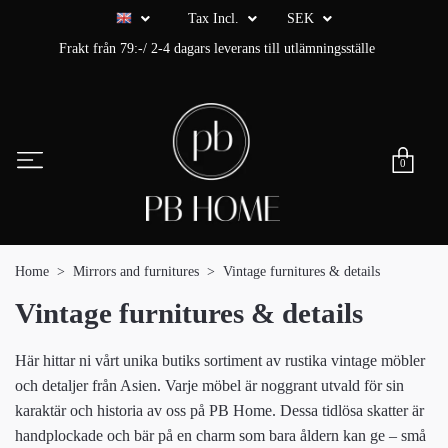
Tax Incl.
SEK
Frakt från 79:-/ 2-4 dagars leverans till utlämningsställe
0
Home
Mirrors and furnitures
Vintage furnitures & details
Vintage furnitures & details
Här hittar ni vårt unika butiks sortiment av rustika vintage möbler
och detaljer från Asien. Varje möbel är noggrant utvald för sin
karaktär och historia av oss på PB Home. Dessa tidlösa skatter är
handplockade och bär på en charm som bara åldern kan ge – små