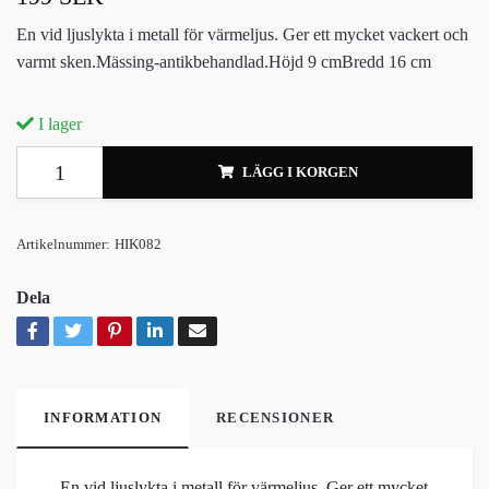
En vid ljuslykta i metall för värmeljus. Ger ett mycket vackert och
varmt sken.Mässing-antikbehandlad.Höjd 9 cmBredd 16 cm
I lager
LÄGG I KORGEN
Artikelnummer:
HIK082
Dela
INFORMATION
RECENSIONER
En vid ljuslykta i metall för värmeljus. Ger ett mycket