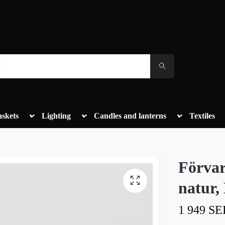
askets
Lighting
Candles and lanterns
Textiles
Förvar
natur,
1 949 SE