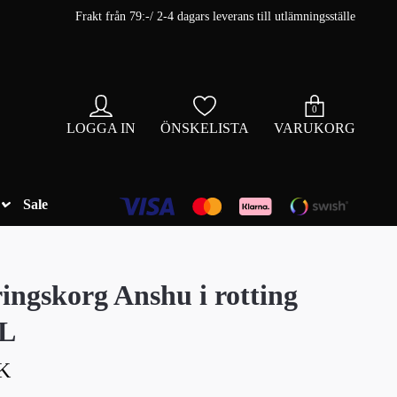
Frakt från 79:-/ 2-4 dagars leverans till utlämningsställe
0
LOGGA IN
ÖNSKELISTA
VARUKORG
Sale
ingskorg Anshu i rotting
 L
K